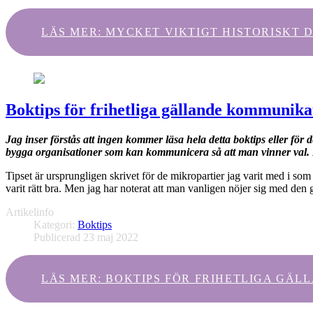
LÄS MER: MYCKET VIKTIGT HISTORISKT D
Boktips för frihetliga gällande kommunika
Jag inser förstås att ingen kommer läsa hela detta boktips eller fö
bygga organisationer som kan kommunicera så att man vinner val. Det
Tipset är ursprungligen skrivet för de mikropartier jag varit med i 
varit rätt bra. Men jag har noterat att man vanligen nöjer sig med den g
Artikelinfo
Kategori:
Boktips
Publicerad 23 maj 2022
LÄS MER: BOKTIPS FÖR FRIHETLIGA GÄ