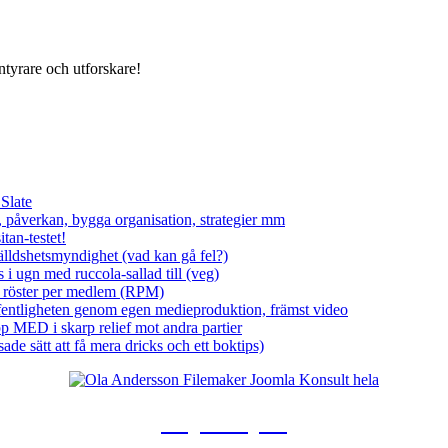
ntyrare och utforskare!
 Slate
, påverkan, bygga organisation, strategier mm
tan-testet!
älldshetsmyndighet (vad kan gå fel?)
i ugn med ruccola-sallad till (veg)
t röster per medlem (RPM)
fentligheten genom egen medieproduktion, främst video
 MED i skarp relief mot andra partier
sade sätt att få mera dricks och ett boktips)
Hej kompis!