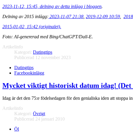
2023-11-12, 15:45, delning av detta inlägg i bloggen
.
Delning av 2015 inlägg:
2023-11-07 21:38
,
2019-12-09 10:59
,
2018
2015-01-02, 15:42 (originalet).
Foto: AI-genererad med Bing/ChatGPT/Dall-E.
Artikelinfo
Kategori:
Datingtips
Publicerad 12 november 2023
Datingtips
Facebookinlägg
Mycket viktigt historiskt datum idag! (Det
Idag är det den 75:e födelsedagen för den genialiska iden att stoppa 
Artikelinfo
Kategori:
Övrigt
Publicerad 24 januari 2010
Öl