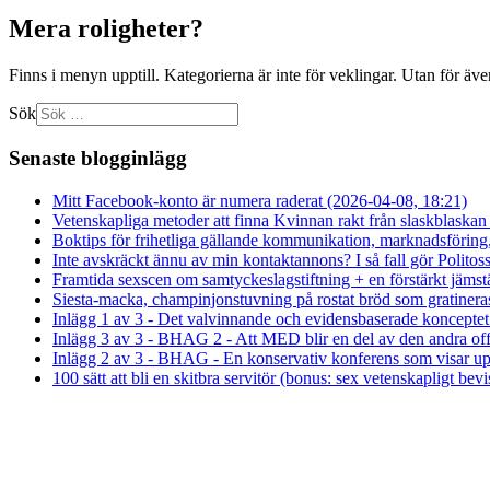
Mera roligheter?
Finns i menyn upptill. Kategorierna är inte för veklingar. Utan för äve
Sök
Senaste blogginlägg
Mitt Facebook-konto är numera raderat (2026-04-08, 18:21)
Vetenskapliga metoder att finna Kvinnan rakt från slaskblaskan
Boktips för frihetliga gällande kommunikation, marknadsföring
Inte avskräckt ännu av min kontaktannons? I så fall gör Politossi
Framtida sexscen om samtyckeslagstiftning + en förstärkt jämst
Siesta-macka, champinjonstuvning på rostat bröd som gratineras 
Inlägg 1 av 3 - Det valvinnande och evidensbaserade koncepte
Inlägg 3 av 3 - BHAG 2 - Att MED blir en del av den andra of
Inlägg 2 av 3 - BHAG - En konservativ konferens som visar upp
100 sätt att bli en skitbra servitör (bonus: sex vetenskapligt bevi