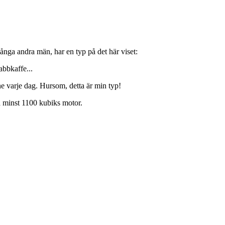
många andra män, har en typ på det här viset:
abbkaffe...
e varje dag. Hursom, detta är min typ!
a minst 1100 kubiks motor.