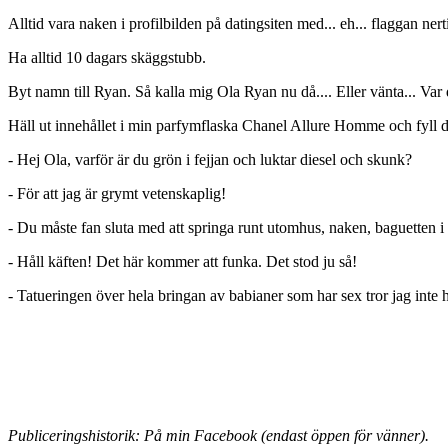
Alltid vara naken i profilbilden på datingsiten med... eh... flaggan nertil
Ha alltid 10 dagars skäggstubb.
Byt namn till Ryan. Så kalla mig Ola Ryan nu då.... Eller vänta... Va
Häll ut innehållet i min parfymflaska Chanel Allure Homme och fyll den 
- Hej Ola, varför är du grön i fejjan och luktar diesel och skunk?
- För att jag är grymt vetenskaplig!
- Du måste fan sluta med att springa runt utomhus, naken, baguetten i 
- Håll käften! Det här kommer att funka. Det stod ju så!
- Tatueringen över hela bringan av babianer som har sex tror jag inte h
Publiceringshistorik: På min Facebook (endast öppen för vänner).