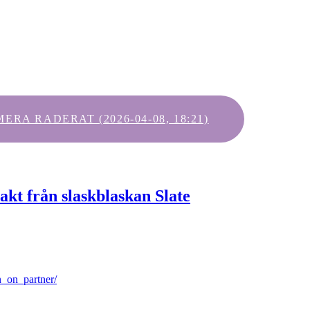
A RADERAT (2026-04-08, 18:21)
akt från slaskblaskan Slate
_on_partner/