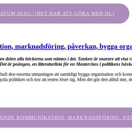
ATUM IDAG! (DET HAR ATT GÖRA MED ÖL)
tion, marknadsföring, påverkan, bygga orga
r den delen alla böckerna som nämns i det. Tanken är snarare att visa 
 är poängen, en litteraturlista för en Masterclass i politikens häxk
som haft den enorma utmaningen att samtidigt bygga organisation och ko
oda politiken och tror att resten löser sig. Men det gör den alltså inte, 
LLANDE KOMMUNIKATION, MARKNADSFÖRING, PÅV