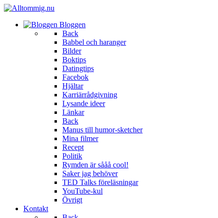
Bloggen
Back
Babbel och haranger
Bilder
Boktips
Datingtips
Facebok
Hjältar
Karriärrådgivning
Lysande ideer
Länkar
Back
Manus till humor-sketcher
Mina filmer
Recept
Politik
Rymden är sååå cool!
Saker jag behöver
TED Talks föreläsningar
YouTube-kul
Övrigt
Kontakt
Back