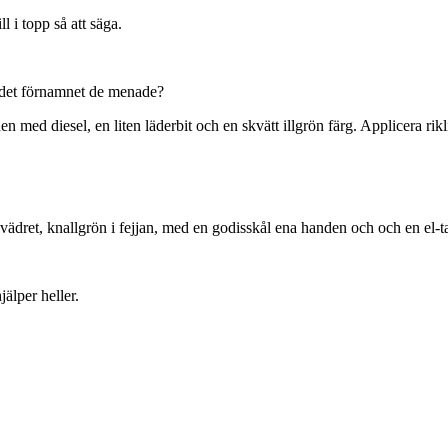
l i topp så att säga.
r det förnamnet de menade?
med diesel, en liten läderbit och en skvätt illgrön färg. Applicera rikl
vädret, knallgrön i fejjan, med en godisskål ena handen och och en el-ta
jälper heller.