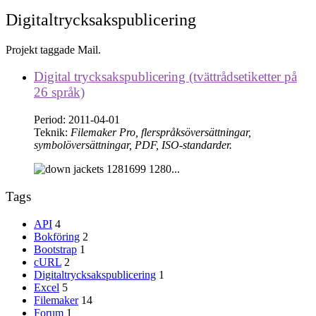
Digitaltrycksakspublicering
Projekt taggade Mail.
Digital trycksakspublicering (tvättrådsetiketter på
26 språk)
Period
: 2011-04-01
Teknik
:
Filemaker Pro, flerspråksöversättningar,
symbolöversättningar, PDF, ISO-standarder.
...
Tags
API
4
Bokföring
2
Bootstrap
1
cURL
2
Digitaltrycksakspublicering
1
Excel
5
Filemaker
14
Forum
1