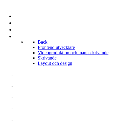
PROJEKT
KUNDLISTA
BRANSCHER
PORTFOLIOS
Back
Frontend utvecklare
Videoproduktion och manusskrivande
Skrivande
Layout och design
OM MIG
MERITFÖRTECKNING
TALANGER
ERFARENHETER
PROJEKT SOM EGEN FÖRETAGARE
BRANSCHER