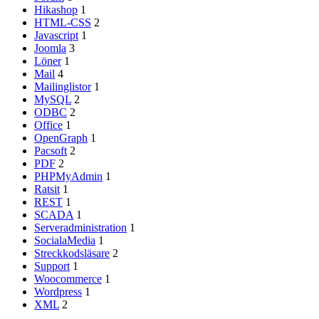
Hikashop
1
HTML-CSS
2
Javascript
1
Joomla
3
Löner
1
Mail
4
Mailinglistor
1
MySQL
2
ODBC
2
Office
1
OpenGraph
1
Pacsoft
2
PDF
2
PHPMyAdmin
1
Ratsit
1
REST
1
SCADA
1
Serveradministration
1
SocialaMedia
1
Streckkodsläsare
2
Support
1
Woocommerce
1
Wordpress
1
XML
2