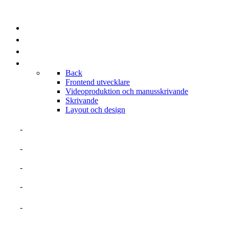
PROJEKT
KUNDLISTA
BRANSCHER
PORTFOLIOS
Back
Frontend utvecklare
Videoproduktion och manusskrivande
Skrivande
Layout och design
OM MIG
MERITFÖRTECKNING
TALANGER
ERFARENHETER
PROJEKT SOM EGEN FÖRETAGARE
BRANSCHER