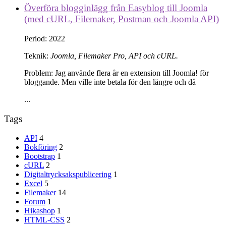
Överföra blogginlägg från Easyblog till Joomla
(med cURL, Filemaker, Postman och Joomla API)
Period:
2022
Teknik:
Joomla
, Filemaker Pro, API och cURL.
Problem:
Jag använde flera år en extension till Joomla! för
bloggande. Men ville inte betala för den längre och då
...
Tags
API
4
Bokföring
2
Bootstrap
1
cURL
2
Digitaltrycksakspublicering
1
Excel
5
Filemaker
14
Forum
1
Hikashop
1
HTML-CSS
2