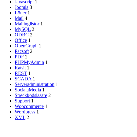
Javascript
1
Joomla
3
Löner
1
Mail
4
Mailinglistor
1
MySQL
2
ODBC
2
Office
1
OpenGraph
1
Pacsoft
2
PDF
2
PHPMyAdmin
1
Ratsit
1
REST
1
SCADA
1
Serveradministration
1
SocialaMedia
1
Streckkodsläsare
2
Support
1
Woocommerce
1
Wordpress
1
XML
2